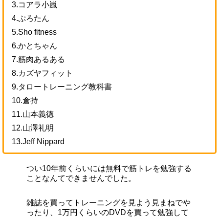
3.コアラ小嵐
4.ぷろたん
5.Sho fitness
6.かとちゃん
7.筋肉あるある
8.カズヤフィット
9.タロートレーニング教科書
10.倉持
11.山本義徳
12.山澤礼明
13.Jeff Nippard
つい10年前くらいには無料で筋トレを勉強する
ことなんてできませんでした。
雑誌を買ってトレーニングを見よう見まねでや
ったり、1万円くらいのDVDを買って勉強して