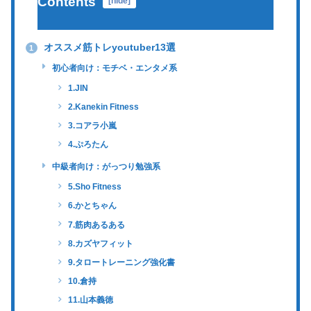
Contents
[
hide
]
オススメ筋トレyoutuber13選
1
初心者向け：モチベ・エンタメ系
1.JIN
2.Kanekin Fitness
3.コアラ小嵐
4.ぷろたん
中級者向け：がっつり勉強系
5.Sho Fitness
6.かとちゃん
7.筋肉あるある
8.カズヤフィット
9.タロートレーニング強化書
10.倉持
11.山本義徳