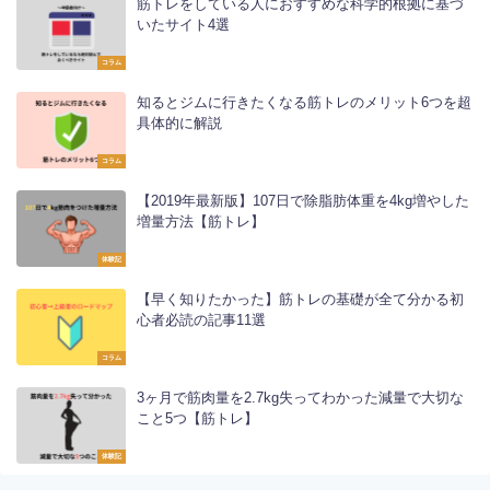
筋トレをしている人におすすめな科学的根拠に基づ
いたサイト4選
コラム
知るとジムに行きたくなる筋トレのメリット6つを超
具体的に解説
コラム
【2019年最新版】107日で除脂肪体重を4kg増やした
増量方法【筋トレ】
体験記
【早く知りたかった】筋トレの基礎が全て分かる初
心者必読の記事11選
コラム
3ヶ月で筋肉量を2.7kg失ってわかった減量で大切な
こと5つ【筋トレ】
体験記